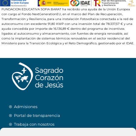
FUNDACION EDUCATIVA SOFIA BARAT ha recibido una ayuda de la Unión Europea
con cargo al Fondo NextGenerationEU, en el marco del Plan de Recuperación,
Transformación y Resiliencia, para una instalación Fotovoltaica conectada a la red de
autoconsumo con excedente 91,80 KWP con una inversión total de 78.337,57 € y una
ayuda concedida por importe de 16.136,89 € dentro del programa de incentivos
ligados al autoconsumo y almacenamiento, con fuentes de energía renovable, así
como la implantación de sistemas térmicos renovables en el sector residencial del
Ministerio para la Transición Ecológica y el Reto Demográfico, gestionado por el IDAE.
Admisiones
Portal de transparencia
Trabaja con nosotros