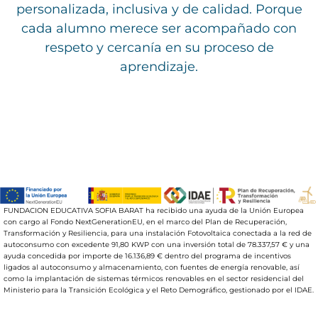
personalizada, inclusiva y de calidad. Porque
cada alumno merece ser
acompañado con
respeto y cercanía en su proceso de
aprendizaje.
FUNDACION EDUCATIVA SOFIA BARAT ha recibido una ayuda de la Unión Europea
con cargo al Fondo NextGenerationEU, en el marco del Plan de Recuperación,
Transformación y Resiliencia, para una instalación Fotovoltaica conectada a la red de
autoconsumo con excedente 91,80 KWP con una inversión total de 78.337,57 € y una
ayuda concedida por importe de 16.136,89 € dentro del programa de incentivos
ligados al autoconsumo y almacenamiento, con fuentes de energía renovable, así
como la implantación de sistemas térmicos renovables en el sector residencial del
Ministerio para la Transición Ecológica y el Reto Demográfico, gestionado por el IDAE.