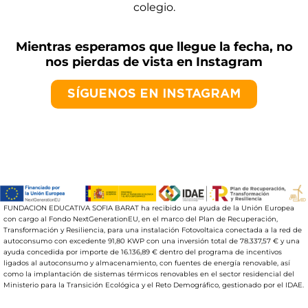
colegio.
Mientras esperamos que llegue la fecha, no
nos pierdas de vista en Instagram
SÍGUENOS EN INSTAGRAM
FUNDACION EDUCATIVA SOFIA BARAT ha recibido una ayuda de la Unión Europea
con cargo al Fondo NextGenerationEU, en el marco del Plan de Recuperación,
Transformación y Resiliencia, para una instalación Fotovoltaica conectada a la red de
autoconsumo con excedente 91,80 KWP con una inversión total de 78.337,57 € y una
ayuda concedida por importe de 16.136,89 € dentro del programa de incentivos
ligados al autoconsumo y almacenamiento, con fuentes de energía renovable, así
como la implantación de sistemas térmicos renovables en el sector residencial del
Ministerio para la Transición Ecológica y el Reto Demográfico, gestionado por el IDAE.